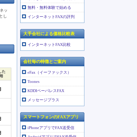
無料・無料体験で始める
ネッ
とし
インターネットFAXの評判
大手会社による価格比較表
インターネットFAX比較
会社毎の特徴とご案内
した
eFax（イーファックス）
用
Toones
円
KDDIペーパレスFAX
メッセージプラス
。
スマートフォンのFAXアプリ
円
iPhoneアプリでFAX送受信
円
AndroidアプリでFAX送受信