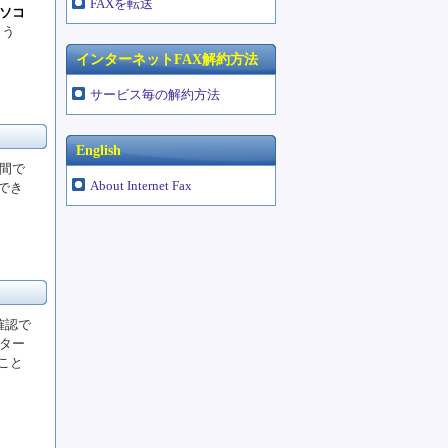
FAXを転送
ソコ
よう
インターネットFAX解約方法
サービス毎の解約方法
English
間で
About Internet Fax
でき
確認で
ター
こと