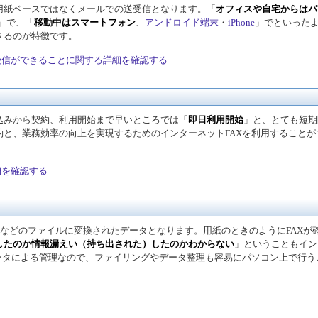
用紙ベースではなくメールでの送受信となります。「
オフィスや自宅からはパ
」で、「
移動中はスマートフォン
、
アンドロイド端末
・
iPhone
」でといった
きるのが特徴です。
受信ができることに関する詳細を確認する
込みから契約、利用開始まで早いところでは「
即日利用開始
」と、とても短期
と、業務効率の向上を実現するためのインターネットFAXを利用することが
細を確認する
形式などのファイルに変換されたデータとなります。用紙のときのようにFAXが
したのか情報漏えい（持ち出された）したのかわからない
」ということもイン
ータによる管理なので、ファイリングやデータ整理も容易にパソコン上で行う