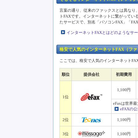
言葉の通り、従来のファックスとは異なり
トFAXです。インターネットに繋がってい
たサービスで、別名「パソコンFAX」「F
インターネットFAXとはどのようなサ
格安で人気のインターネットFAX（フ
ここでは、格安で人気のインターネットFA
順位
提供会社
初期費用
1,100円
1位
eFaxは世界
eFAX
2位
1,100円
3位
1,100円