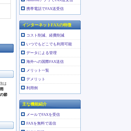
携帯電話でFAX送受信
インターネットFAXの特徴
コスト削減、経費削減
いつでもどこでも利用可能
データによる管理
海外への国際FAX送信
メリット一覧
デメリット
信は
利用例
用
の節
主な機能紹介
メールでFAXを受信
FAXを無料で送信