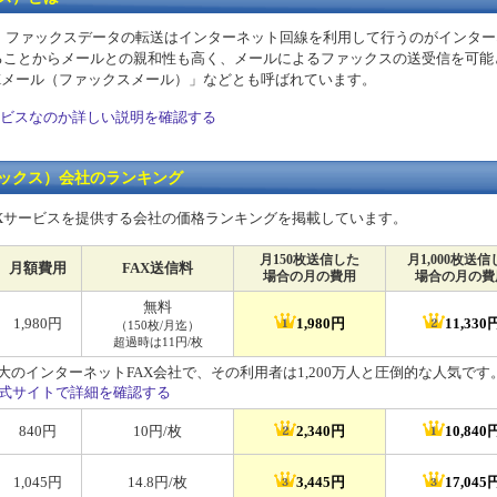
、ファックスデータの転送はインターネット回線を利用して行うのがインター
ることからメールとの親和性も高く、メールによるファックスの送受信を可能
AXメール（ファックスメール）」などとも呼ばれています。
ービスなのか詳しい説明を確認する
ァックス）会社のランキング
Xサービスを提供する会社の価格ランキングを掲載しています。
月150枚送信した
月1,000枚送信
月額費用
FAX送信料
場合の月の費用
場合の月の費
無料
1,980円
1,980円
11,330
（150枚/月迄）
超過時は11円/枚
最大のインターネットFAX会社で、その利用者は1,200万人と圧倒的な人気です
の公式サイトで詳細を確認する
840円
10円/枚
2,340円
10,840
1,045円
14.8円/枚
3,445円
17,045